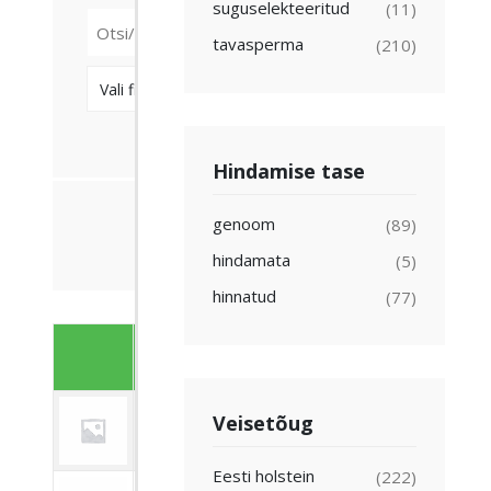
suguselekteeritud
(11)
tavasperma
(210)
OTSI
Hindamise tase
genoom
(89)
Näitan 1–30 tulemust 222-st
hindamata
(5)
hinnatud
(77)
SS
Do
Pulli nimi
Pulli tõug
TR nr
sugu
Veisetõug
Eesti
ADAGO ET
-
28068
1
holstein
Eesti holstein
(222)