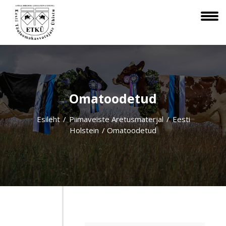
Omatoodetud
Esileht
/
Piimaveiste Aretusmaterjal
/
Eesti
Holstein
/ Omatoodetud