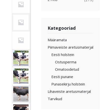
Eesti
ARROS
-
28238
1
holstein
AUGUSTUS
Eesti
-
27344
ET
holstein
Kategooriad
Eesti
Määramata
AZURIC ET
-
27847
1
holstein
Piimaveiste aretusmaterjal
Eesti holstein
Eesti
BALDAO
-
28309
holstein
Ostusperma
Omatoodetud
Eesti
BALDAO SS
Eesti punane
SS
28309
holstein
Punasekirju holstein
Lihaveiste aretusmaterjal
Eesti
BALISTIC ET
-
27613
1
holstein
Tarvikud
Eesti