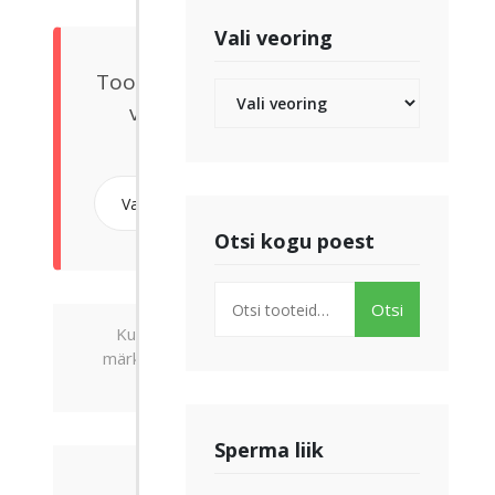
Vali veoring
Toodete tellimusele lisamiseks
valige esmalt Teile sobiv
veoring.
Otsi kogu poest
Otsi:
Otsi
Kui teile sobivat toodet ei leidu või
märkasite e-poes mõnda puudust, siis
võtke meiega ühendust
.
Sperma liik
Otsi/filtreeri